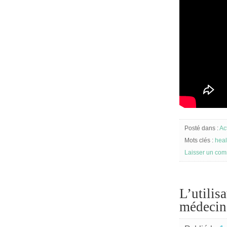
Posté dans :
Ac
Mots clés :
heal
Laisser un com
L’utilis
médecine