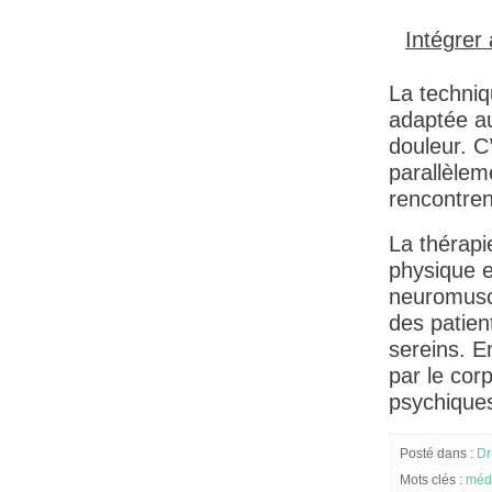
Intégrer 
La techniq
adaptée au
douleur. C
parallèlem
rencontren
La thérapie
physique e
neuromuscu
des patien
sereins. E
par le corp
psychique
Posté dans :
Dr
Mots clés :
méde