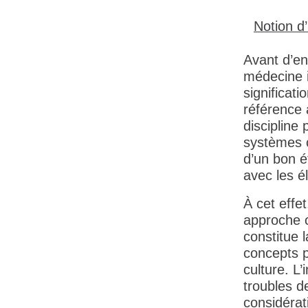
Notion d
Avant d’en
médecine in
significati
référence 
discipline 
systèmes c
d’un bon é
avec les é
À cet effe
approche c
constitue
concepts 
culture. L’
troubles de
considérat