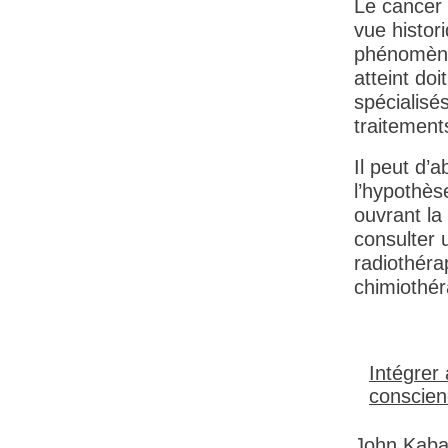
Le cancer 
vue histor
phénomène 
atteint do
spécialisé
traitement
Il peut d’
l’hypothès
ouvrant la 
consulter 
radiothéra
chimiothér
Intégrer
conscie
John Kabat