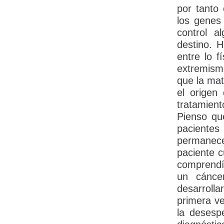
por tanto
los genes
control a
destino.
Ho
entre lo f
extremism
que la mat
el origen
tratamient
Pienso qu
pacientes
permanece
paciente c
comprendí
un cánce
desarroll
primera ve
la desespe