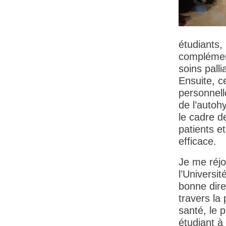
étudiants,
complément
soins palli
Ensuite, c
personnell
de l’autoh
le cadre d
patients e
efficace.
Je me réjo
l’Universit
bonne dire
travers la
santé, le 
étudiant à