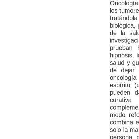
Oncología 
los tumore
tratándol
biológica,
de la sal
investigac
prueban 
hipnosis, 
salud y gu
de dejar
oncología 
espíritu 
pueden da
curativa
complemen
modo refor
combina 
solo la ma
persona 