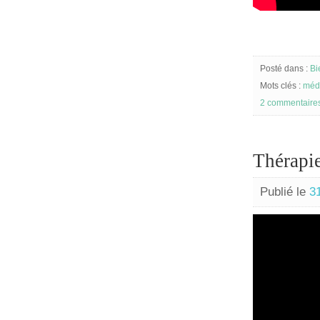
Posté dans :
Bi
Mots clés :
médi
2 commentaire
Thérapi
Publié le
3