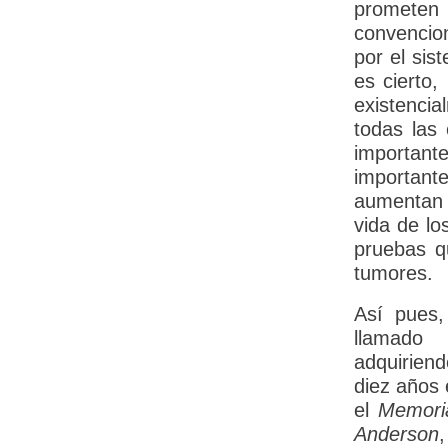
prometen 
convencio
por el sis
es cierto,
existenci
todas las 
importante
important
aumentan l
vida de lo
pruebas qu
tumores.
Así pues,
llamado 
adquirien
diez años 
el
Memoria
Anderson