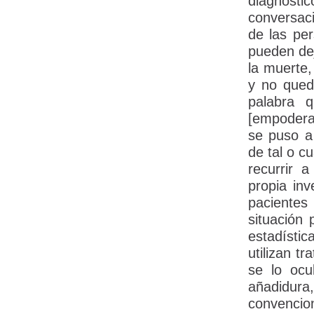
diagnósti
conversac
de las per
pueden dej
la muerte,
y no qued
palabra q
[empodera
se puso a 
de tal o cu
recurrir 
propia inv
pacientes
situación
estadísti
utilizan t
se lo ocu
añadidur
convenci