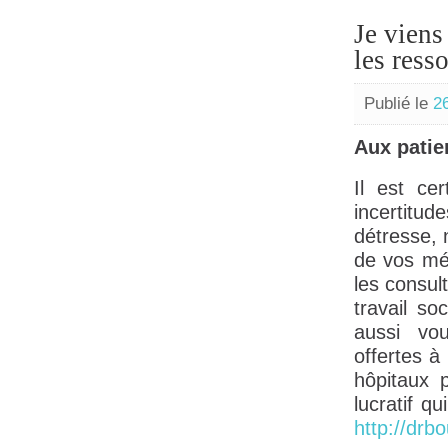
Je viens
les ress
Publié le
2
Aux patie
Il est ce
incertitu
détresse, 
de vos méd
les consul
travail so
aussi vou
offertes à 
hôpitaux 
lucratif q
http://drb