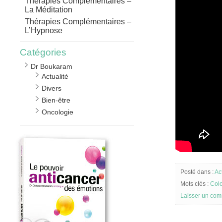
Thérapies Complémentaires –
La Méditation
Thérapies Complémentaires –
L’Hypnose
Catégories
Dr Boukaram
Actualité
Divers
Bien-être
Oncologie
Posté dans :
Ac
Mots clés :
Colo
Laisser un com