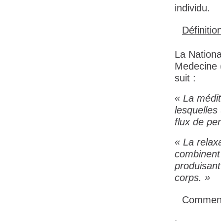
individu.
Définitio
La Nationa
Medecine (
suit :
« La médit
lesquelles
flux de pe
« La relax
combinent l
produisant
corps. »
Comment 