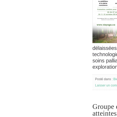
délaissées
technologi
soins palli
exploration
Posté dans :
Bi
Laisser un com
Groupe d
atteinte