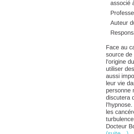
associé 
Professe
Auteur du
Responsa
Face au ca
source de 
l’origine d
utiliser de
aussi impo
leur vie da
personne m
discutera d
l’hypnose.
les cancéro
turbulence
Docteur Bo
(suite…)