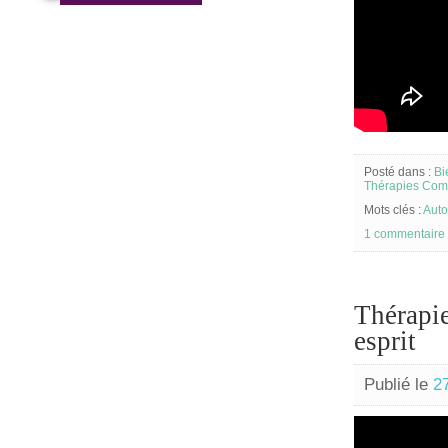
Posté dans :
Bi
Thérapies Com
Mots clés :
Aut
1 commentaire
Thérapie
esprit
Publié le
2