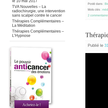
le 10 mai 2017
Posté dans :
Bi
TVA Nouvelles – La
Mots clés :
médi
radiochirurgie, une intervention
sans scalpel contre le cancer
2 commentaire
Thérapies Complémentaires –
La Méditation
Thérapies Complémentaires –
Thérapi
L’Hypnose
Publié le
3
Achetez-le
!