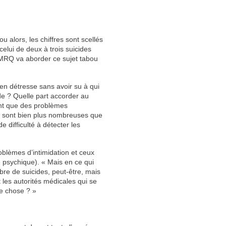
 alors, les chiffres sont scellés
elui de deux à trois suicides
FMRQ va aborder ce sujet tabou
s en détresse sans avoir su à qui
ide ? Quelle part accorder au
hant que des problèmes
s sont bien plus nombreuses que
e difficulté à détecter les
roblèmes d’intimidation et ceux
 psychique). « Mais en ce qui
mbre de suicides, peut-être, mais
 les autorités médicales qui se
e chose ? »