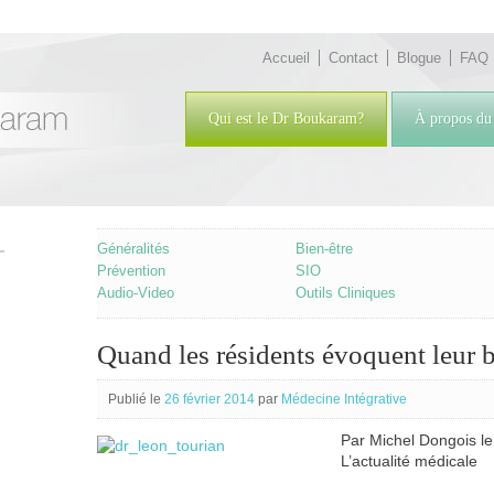
Accueil
Contact
Blogue
FAQ
Qui est le Dr Boukaram?
À propos du 
Généralités
Bien-être
Prévention
SIO
Audio-Video
Outils Cliniques
Quand les résidents évoquent leur 
Publié le
26 février 2014
par
Médecine Intégrative
Par Michel Dongois l
L’actualité médicale