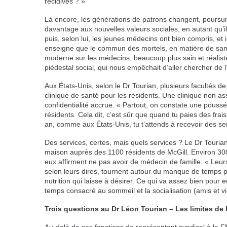
récidives ? »
Là encore, les générations de patrons changent, poursuit
davantage aux nouvelles valeurs sociales, en autant qu’il 
puis, selon lui, les jeunes médecins ont bien compris, et 
enseigne que le commun des mortels, en matière de sant
moderne sur les médecins, beaucoup plus sain et réalist
piédestal social, qui nous empêchait d’aller chercher de 
Aux États-Unis, selon le Dr Tourian, plusieurs facultés 
clinique de santé pour les résidents. Une clinique non as
confidentialité accrue. « Partout, on constate une poussé
résidents. Cela dit, c’est sûr que quand tu paies des frai
an, comme aux États-Unis, tu t’attends à recevoir des se
Des services, certes, mais quels services ? Le Dr Tour
maison auprès des 1100 résidents de McGill. Environ 300
eux affirment ne pas avoir de médecin de famille. « Leur
selon leurs dires, tournent autour du manque de temps po
nutrition qui laisse à désirer. Ce qui va assez bien pour eu
temps consacré au sommeil et la socialisation (amis et vie
Trois questions au Dr Léon Tourian – Les limites de