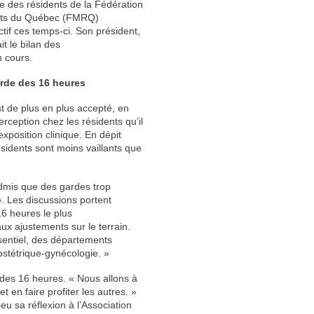
e des résidents de la Fédération
nts du Québec (FMRQ)
ctif ces temps-ci. Son président,
it le bilan des
n cours.
arde des 16 heures
t de plus en plus accepté, en
erception chez les résidents qu’il
xposition clinique. En dépit
ésidents sont moins vaillants que
 admis que des gardes trop
é. Les discussions portent
16 heures le plus
 ajustements sur le terrain.
entiel, des départements
obstétrique-gynécologie. »
 des 16 heures. « Nous allons à
en faire profiter les autres. »
u sa réflexion à l’Association