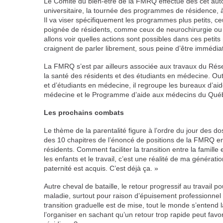
Le Comité du bien-être de la FMRQ effectue dès cet auto
universitaire, la tournée des programmes de résidence, à l
Il va viser spécifiquement les programmes plus petits, c
poignée de résidents, comme ceux de neurochirurgie ou
allons voir quelles actions sont possibles dans ces petits 
craignent de parler librement, sous peine d’être immédiat
La FMRQ s’est par ailleurs associée aux travaux du Rés
la santé des résidents et des étudiants en médecine. Out
et d’étudiants en médecine, il regroupe les bureaux d’ai
médecine et le Programme d’aide aux médecins du Qué
Les prochains combats
Le thème de la parentalité figure à l’ordre du jour des dos
des 10 chapitres de l’énoncé de positions de la FMRQ en
résidents. Comment faciliter la transition entre la famille
les enfants et le travail, c’est une réalité de ma générat
paternité est acquis. C’est déjà ça. »
Autre cheval de bataille, le retour progressif au travail 
maladie, surtout pour raison d’épuisement professionnel
transition graduelle est de mise, tout le monde s’enten
l’organiser en sachant qu’un retour trop rapide peut favor