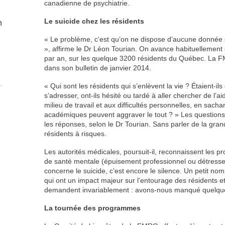
canadienne de psychiatrie.
Le suicide chez les résidents
n
« Le problème, c’est qu’on ne dispose d’aucune donnée ou
», affirme le Dr Léon Tourian. On avance habituellement c
par an, sur les quelque 3200 résidents du Québec. La 
dans son bulletin de janvier 2014.
« Qui sont les résidents qui s’enlèvent la vie ? Étaient-il
s’adresser, ont-ils hésité ou tardé à aller chercher de l’a
milieu de travail et aux difficultés personnelles, en sac
académiques peuvent aggraver le tout ? » Les question
les réponses, selon le Dr Tourian. Sans parler de la grand
résidents à risques.
Les autorités médicales, poursuit-il, reconnaissent les p
de santé mentale (épuisement professionnel ou détresse
concerne le suicide, c’est encore le silence. Un petit no
qui ont un impact majeur sur l’entourage des résidents et
demandent invariablement : avons-nous manqué quelqu
La tournée des programmes