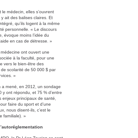
 le médecin, elles s’ouvrent
y ait des balises claires. Et
intégré, qu’ils logent à la même
é personnelle. « Le discours
e, évoque moins l’idée du
l’aide en cas de détresse. »
de médecine ont ouvert une
sociée à la faculté, pour une
e vers le bien-être des
s de scolarité de 50 000 $ par
rvices. »
ian a mené, en 2012, un sondage
 y ont répondu, et 75 % d’entre
s enjeux principaux de santé,
ur faire du sport et d’une
x, nous disent-ils, c’est le
 familiale). »
 l’autoréglementation