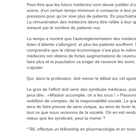
Peut-être que les futurs médecins vont devoir justifier d
suivre, d’un certain temps minimum à consacrer à leur pro
pressions pour qu’on voie plus de patients. En psychiatrie
La rémunération des médecins devra être reliée à leur ap
mesuré par le nombre de patients vus.
Le temps a montré que l’autoréglementation des médecins 
listes d’attente s’allongent, et plus les patients souffren
comprendre que le climat économique n’est plus le mê
médecins ont obtenu de fortes augmentations de revenus
faire plus et la population va exiger de recevoir les soins
s’ajuster.
Qui, dans la profession, doit mener le débat sur cet ajus
Le gros de l’effort doit venir des syndicats médicaux, pu
peut dire : «Mission accomplie, on a les sous ! » Passons
reddition de comptes, de la responsabilité sociale. Le g
sera de faire preuve de sens civique, au sens de livrer 
tout ce que nous recevons de la société. On en est rendu 
mieux que les syndicats, peut la mener ?
* R6, effectue un fellowship en pharmacologie et en tox