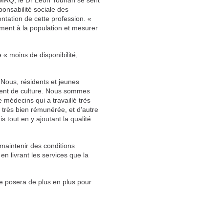
FMRQ, le Dr Léon Tourian se sent
ponsabilité sociale des
entation de cette profession. «
ment à la population et mesurer
 « moins de disponibilité,
 Nous, résidents et jeunes
ent de culture. Nous sommes
 médecins qui a travaillé très
t très bien rémunérée, et d’autre
 tout en y ajoutant la qualité
e maintenir des conditions
en livrant les services que la
 se posera de plus en plus pour