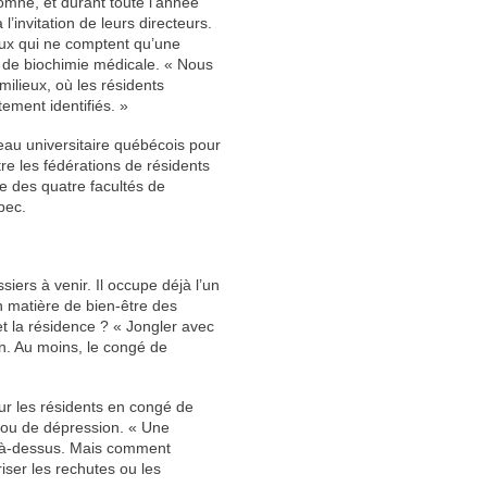
mne, et durant toute l’année
’invitation de leurs directeurs.
eux qui ne comptent qu’une
 de biochimie médicale. « Nous
milieux, où les résidents
ement identifiés. »
eau universitaire québécois pour
re les fédérations de résidents
de des quatre facultés de
bec.
siers à venir. Il occupe déjà l’un
 matière de bien-être des
 et la résidence ? « Jongler avec
ion. Au moins, le congé de
pour les résidents en congé de
 ou de dépression. « Une
d là-dessus. Mais comment
iser les rechutes ou les