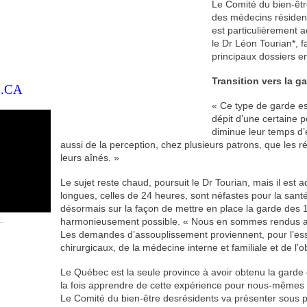
Le Comité du bien-êtr
des médecins réside
est particulièrement a
le Dr Léon Tourian*, fa
principaux dossiers e
Transition vers la g
.CA
« Ce type de garde es
dépit d’une certaine p
diminue leur temps d’e
aussi de la perception, chez plusieurs patrons, que les r
leurs aînés. »
Le sujet reste chaud, poursuit le Dr Tourian, mais il est
longues, celles de 24 heures, sont néfastes pour la sant
désormais sur la façon de mettre en place la garde des 
harmonieusement possible. « Nous en sommes rendus aux
Les demandes d’assouplissement proviennent, pour l’ess
chirurgicaux, de la médecine interne et familiale et de l’
Le Québec est la seule province à avoir obtenu la garde
la fois apprendre de cette expérience pour nous-mêmes et 
Le Comité du bien-être desrésidents va présenter sous pe