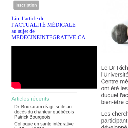
Lire l’article de
l’ACTUALITÉ MÉDICALE
au sujet de
MEDECINEINTEGRATIVE.CA
Le Dr Rich
l’Universi
Centre mèr
ont été le
duquel l’a
Articles récents
bien-être 
Dr. Boukaram réagit suite au
décès du chanteur québécois
Les cherch
Patrick Bourgeois
participan
Colloque en santé intégrative
développé 