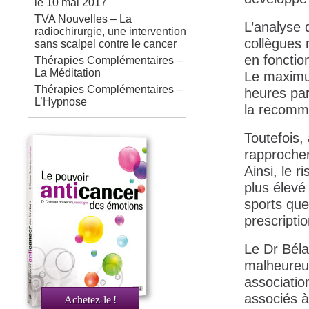
le 10 mai 2017
TVA Nouvelles – La
L’analyse 
radiochirurgie, une intervention
collègues
sans scalpel contre le cancer
en fonctio
Thérapies Complémentaires –
La Méditation
Le maximum
Thérapies Complémentaires –
heures par
L’Hypnose
la recomma
Toutefois,
rapprocher
Ainsi, le r
plus élevé
sports que
prescripti
Le Dr Béla
malheureu
association
associés à
Achetez-le
!