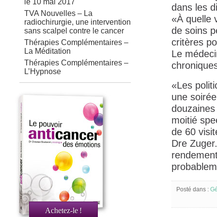
le 10 mai 2017
dans les d
TVA Nouvelles – La
«À quelle 
radiochirurgie, une intervention
de soins p
sans scalpel contre le cancer
critères p
Thérapies Complémentaires –
La Méditation
Le médecin
Thérapies Complémentaires –
chroniques
L’Hypnose
«Les polit
une soirée
douzaines 
moitié spe
de 60 visit
Dre Zuger.
rendement 
probableme
Posté dans :
Gé
Achetez-le
!