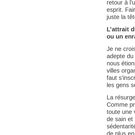
retour à l’
esprit. Fa
juste la têt
L’attrait
ou un enr
Je ne croi
adepte du 
nous étion
villes orga
faut s’insc
les gens s
La résurgen
Comme prof
toute une 
de sain et 
sédentarit
de plus e