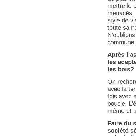
mettre le 
menacés. H
style de v
toute sa no
N’oublions
commune.
Après l’as
les adepte
les bois?
On recherc
avec la ter
fois avec 
boucle. L’
même et av
Faire du s
société sé