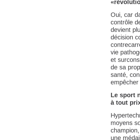
«révolut
Oui, car d
contrôle d
devient pl
décision c
contrecarre
vie pathog
et surcon
de sa prop
santé, con
empêcher l
Le sport 
à tout pri
Hypertechn
moyens son
champion, 
une médail