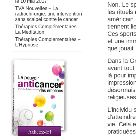
le 10 mai 2017
Non. Le sp
TVA Nouvelles – La
les rituels
radiochirurgie, une intervention
américain 
sans scalpel contre le cancer
tiennent l
Thérapies Complémentaires –
La Méditation
Ces sports
Thérapies Complémentaires –
et une imm
L’Hypnose
que jouait l
Dans la Gr
avant tout
là pour im
impressionn
désormais,
religieuses
L’individu 
d’atteindr
vie. Cela e
pratiquées
Achetez-le
!