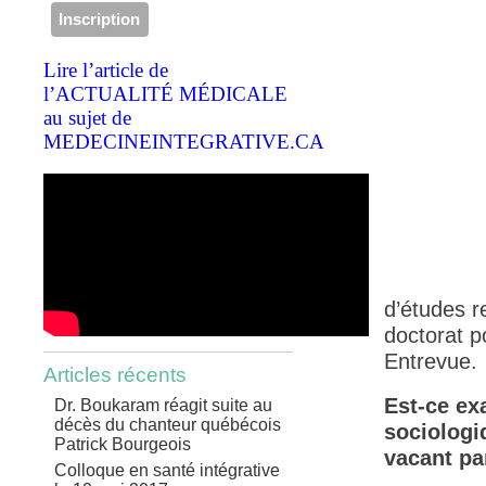
Lire l’article de
l’ACTUALITÉ MÉDICALE
au sujet de
MEDECINEINTEGRATIVE.CA
d’études r
doctorat po
Entrevue.
Articles récents
Est-ce ex
Dr. Boukaram réagit suite au
décès du chanteur québécois
sociologi
Patrick Bourgeois
vacant par
Colloque en santé intégrative