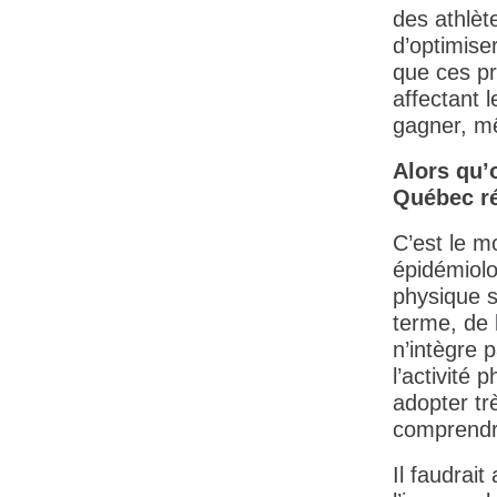
des athlèt
d’optimise
que ces pr
affectant l
gagner, mê
Alors qu’
Québec ré
C’est le m
épidémiolo
physique su
terme, de l
n’intègre 
l’activité
adopter trè
comprendr
Il faudrait