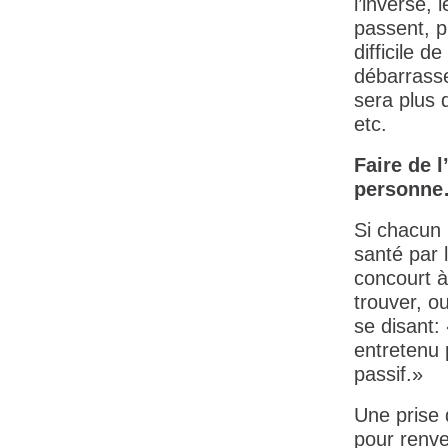
l’inverse, 
passent, pl
difficile 
débarrasse
sera plus d
etc.
Faire de l
personn
Si chacun 
santé par 
concourt à
trouver, o
se disant:
entretenu 
passif.»
Une prise 
pour renver