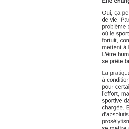
Elle cha
Oui, ça pe
de vie. Pa
problème d
où le sport
fortuit, c
mettent à 
L’être hum
se prête b
La pratique
à condition
pour certa
l’effort, m
sportive d
chargée. B
d’absoluti
prosélytis
se mettre 