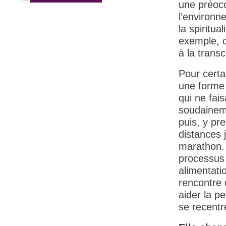
une préocc
l’environn
la spiritu
exemple, c
à la trans
Pour certa
une forme
qui ne fai
soudaineme
puis, y pr
distances 
marathon. M
processus 
alimentati
rencontre 
aider la p
se recentre