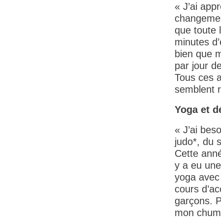
« J’ai appr
changement
que toute 
minutes d’
bien que m
par jour d
Tous ces a
semblent r
Yoga et dé
« J’ai bes
judo*, du 
Cette anné
y a eu une
yoga avec 
cours d’ac
garçons. P
mon chum p