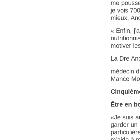
me pousse
je vois 70
mieux, Ano
« Enfin, j
nutritionni
motiver le
La Dre An
médecin d
Mance Mon
Cinquièm
Être en b
«Je suis a
garder un 
particuliè
m’aide à 