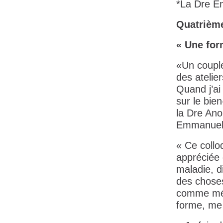
*La Dre Em
Quatrièm
« Une form
«Un couple
des atelie
Quand j’ai
sur le bien
la Dre An
Emmanuell
« Ce colloq
appréciée 
maladie, d
des choses
comme méde
forme, me 