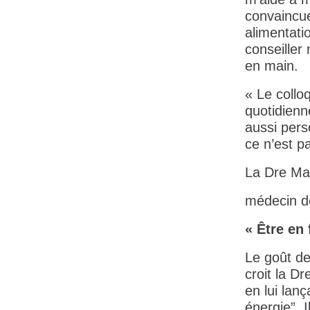
convaincue
alimentati
conseiller
en main.
« Le colloq
quotidien
aussi per
ce n’est p
La Dre Ma
médecin d
« Être en 
Le goût de
croit la D
en lui lan
énergie”. I