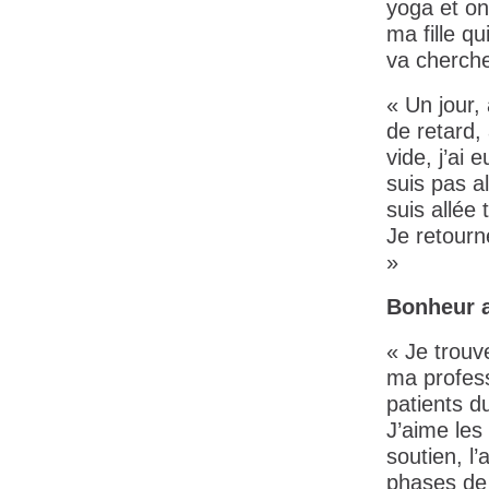
yoga et on
ma fille q
va cherche
« Un jour,
de retard, 
vide, j’ai
suis pas a
suis allée 
Je retourn
»
Bonheur a
« Je trouv
ma professi
patients 
J’aime les
soutien, l
phases de 