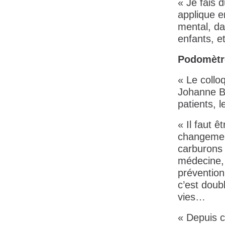
« Je fais 
applique e
mental, dan
enfants, et
Podomètr
« Le collo
Johanne Bl
patients, 
« Il faut 
changemen
carburons
médecine, 
prévention
c’est doub
vies…
« Depuis c