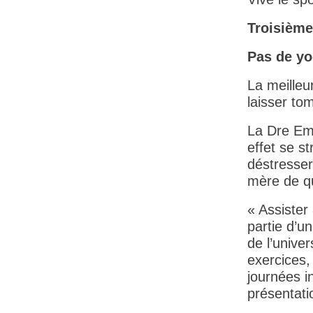
Troisièm
Pas de yo
La meilleu
laisser to
La Dre Emm
effet se s
déstresser 
mère de qu
« Assister
partie d’u
de l’univer
exercices,
journées i
présentatio