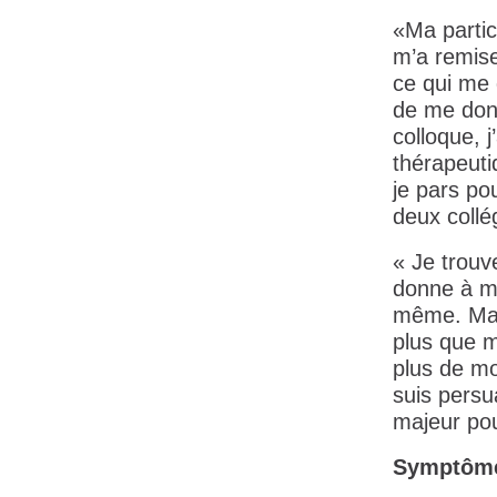
«Ma partic
m’a remise
ce qui me 
de me donn
colloque, 
thérapeutiq
je pars p
deux collé
« Je trouv
donne à me
même. Mai
plus que m
plus de mo
suis persu
majeur pou
Symptôm