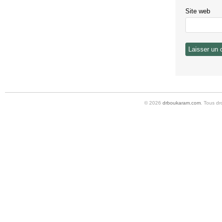
Site web
© 2026
drboukaram.com
. Tous dr