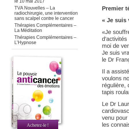
le 10 mai 2017
Premier 
TVA Nouvelles – La
radiochirurgie, une intervention
sans scalpel contre le cancer
« Je suis
Thérapies Complémentaires –
La Méditation
«Je souffr
Thérapies Complémentaires –
d’activités
L’Hypnose
moi de ven
Je suis vr
le Dr Fran
Il a assis
voulons no
régulière, 
tapis roula
Le Dr Laur
cardiovasc
venu pour 
les connai
Achetez-le
!