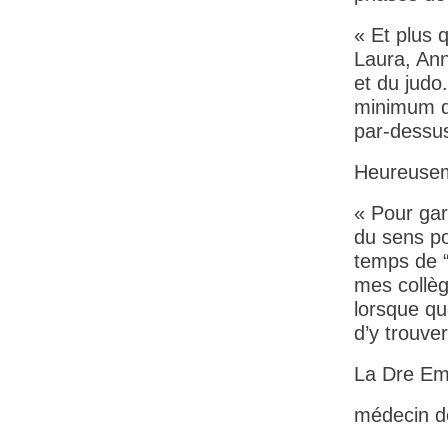
« Et plus 
Laura, Ann
et du judo
minimum d
par-dessus
Heureusem
« Pour gard
du sens pou
temps de “
mes collèg
lorsque qu
d’y trouver
La Dre Em
médecin de