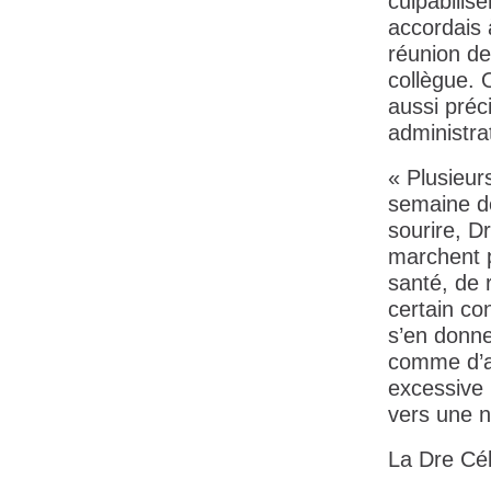
culpabilis
accordais à
réunion de
collègue. 
aussi préc
administrat
« Plusieurs
semaine de
sourire, D
marchent p
santé, de 
certain co
s’en donne
comme d’a
excessive 
vers une n
La Dre Cél