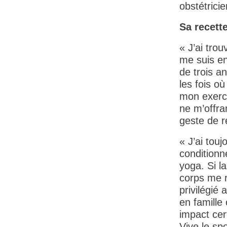
obstétrici
Sa recett
« J’ai trou
me suis en
de trois a
les fois où
mon exerci
ne m’offra
geste de re
« J’ai touj
conditionn
yoga. Si l
corps me r
privilégié
en famille
impact cer
Vive le spo