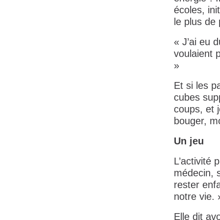
écoles, in
le plus de 
« J’ai eu d
voulaient 
»
Et si les 
cubes supp
coups, et 
bouger, m
Un jeu
L’activité 
médecin, s
rester enf
notre vie. 
Elle dit a