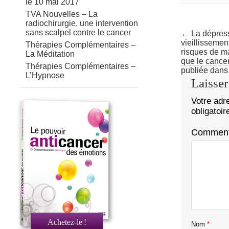
le 10 mai 2017
TVA Nouvelles – La
radiochirurgie, une intervention
sans scalpel contre le cancer
← La dépress
vieillissemen
Thérapies Complémentaires –
risques de ma
La Méditation
que le cance
Thérapies Complémentaires –
publiée dans 
L’Hypnose
Laisse
Votre adr
obligatoi
Comment
Achetez-le
!
Nom
*