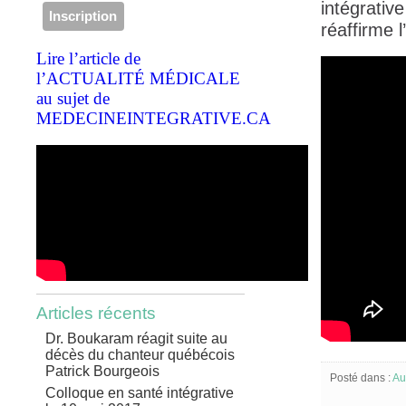
intégrativ
réaffirme 
Lire l’article de
l’ACTUALITÉ MÉDICALE
au sujet de
MEDECINEINTEGRATIVE.CA
Articles récents
Dr. Boukaram réagit suite au
décès du chanteur québécois
Patrick Bourgeois
Posté dans :
Au
Colloque en santé intégrative