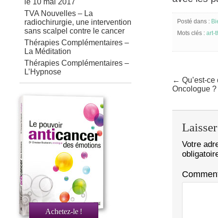
le 10 mai 2017
TVA Nouvelles – La
radiochirurgie, une intervention
Posté dans :
Bi
sans scalpel contre le cancer
Mots clés :
art-
Thérapies Complémentaires –
La Méditation
Thérapies Complémentaires –
L’Hypnose
← Qu’est-ce 
Oncologue ?
Laisse
Votre adr
obligatoi
Comment
Achetez-le
!