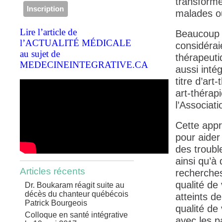
transforme
malades o
Lire l’article de
Beaucoup d
l’ACTUALITÉ MÉDICALE
considérai
au sujet de
thérapeuti
MEDECINEINTEGRATIVE.CA
aussi inté
titre d’art
art-thérap
l’Associat
Cette appr
pour aider
des troubl
ainsi qu’à
Articles récents
recherches
qualité de
Dr. Boukaram réagit suite au
décès du chanteur québécois
atteints de
Patrick Bourgeois
qualité de 
Colloque en santé intégrative
avec les p